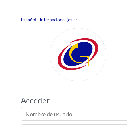
Salta al contenido principal
Español - Internacional ‎(es)‎
Aula Virtual
Acceder
Nombre de usuario