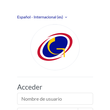
Salta al contenido principal
Español - Internacional ‎(es)‎
Aula Virtual
Acceder
Nombre de usuario